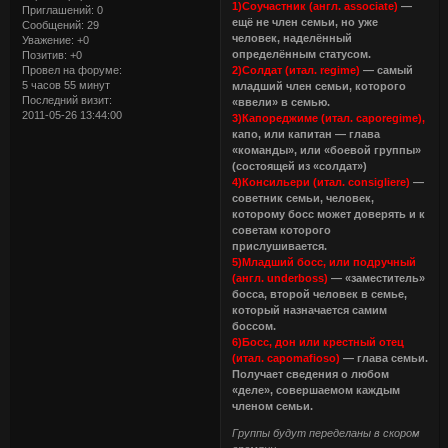
1)Соучастник (англ. associate)
—
Приглашений:
0
ещё не член семьи, но уже
Сообщений:
29
человек, наделённый
Уважение:
+0
определённым статусом.
Позитив:
+0
2)Солдат (итал. regime)
— самый
Провел на форуме:
5 часов 55 минут
младший член семьи, которого
Последний визит:
«ввели» в семью.
2011-05-26 13:44:00
3)Капореджиме (итал. caporegime),
капо, или капитан — глава
«команды», или «боевой группы»
(состоящей из «солдат»)
4)Консильери (итал. consigliere)
—
советник семьи, человек,
которому босс может доверять и к
советам которого
прислушивается.
5)Младший босс, или подручный
(англ. underboss)
— «заместитель»
босса, второй человек в семье,
который назначается самим
боссом.
6)Босс, дон или крестный отец
(итал. capomafioso)
— глава семьи.
Получает сведения о любом
«деле», совершаемом каждым
членом семьи.
Группы будут переделаны в скором