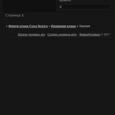
времяни.
0
Страница:
1
»
Форум клана Cosa Nostra
»
Иерархия клана
»
Звания
Каталог ролевых игр
·
Создать ролевую игру
·
ЖивыеРолевые
© 2017